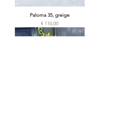
Paloma 35, greige
Prijs
€ 110,00
Paloma 40, taupe
Prijs
€ 155,00