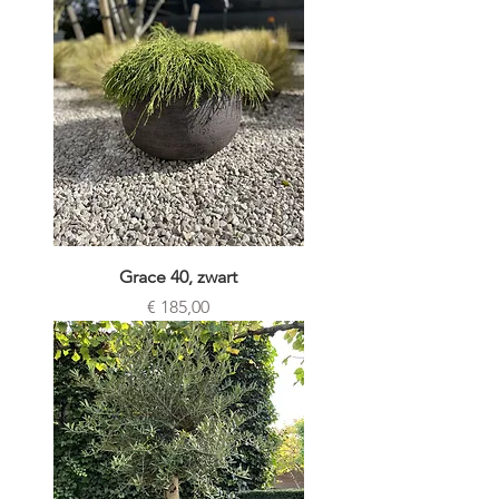
Grace 40, zwart
Prijs
€ 185,00