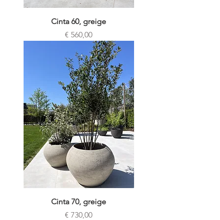
Cinta 60, greige
Prijs
€ 560,00
Cinta 70, greige
Prijs
€ 730,00