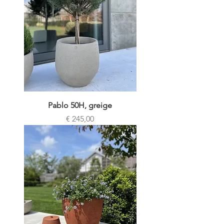
Pablo 50H, greige
Prijs
€ 245,00