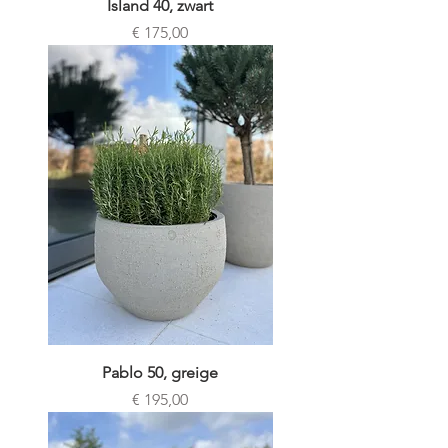
Island 40, zwart
Prijs
€ 175,00
Pablo 50, greige
Prijs
€ 195,00