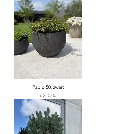
Pablo 50, zwart
Prijs
€ 215,00