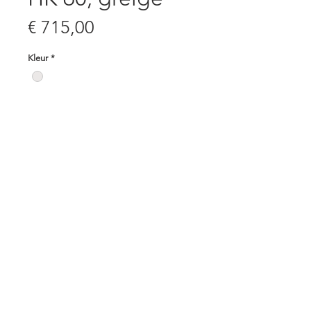
Prijs
€ 715,00
Kleur
*
privacy
cookies
disclaimer
© 2021 Debode Creations
Waregemstraat 75, 8792
Desselgem